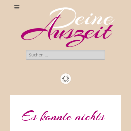
Suche
nach:
Es konnte nichts