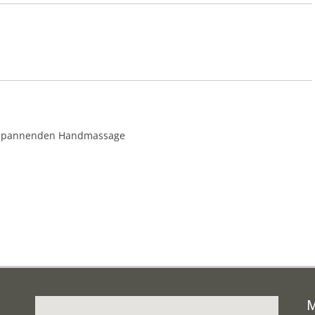
ntspannenden Handmassage
M