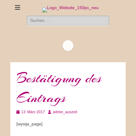
Suche
nach:
Bestätigung des
Eintrags
Veröffentlicht
Autor
13. März 2017
admin_auszeit
am
[wysija_page]